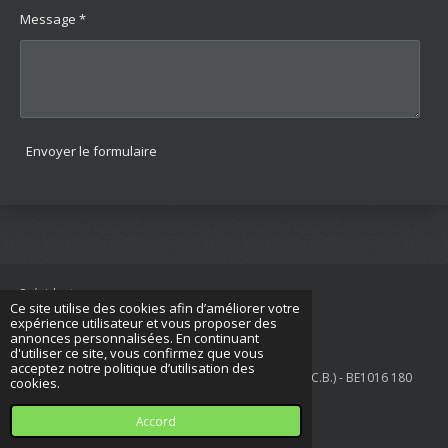
Message *
Envoyer le formulaire
Présidente:
Ce site utilise des cookies afin d’améliorer votre
expérience utilisateur et vous proposer des
Milou Hernalsteen
annonces personnalisées. En continuant
d'utiliser ce site, vous confirmez que vous
dscb@dscb.be
acceptez notre politique d’utilisation des
© 2023 - 2024 Deutscher Spitz Club of Belgium (D.S.C.B.) - BE1016 180
cookies.
809
Accord